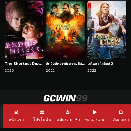
The Shortest Distance is Round 3: Fallen Flowers
สัตว์มหัศจรรย์: ความลับของดัมเบิลดอร์
เอโนลา โฮล์มส์ 2
2020
2022
2022
GCWin99 เว็บพนัน
Link GCWin99
GCWin99 Casino
หน้าแรก
โปรโมชั่น
สมัครสมาชิก
ทดลองเล่น
ติดต่อเรา