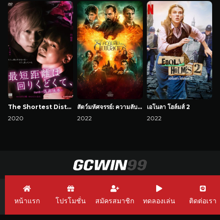
The Shortest Distance is Round 3: Fallen Flowers
สัตว์มหัศจรรย์: ความลับของดัมเบิลดอร์
เอโนลา โฮล์มส์ 2
2020
2022
2022
GCWin99 เว็บพนัน
Link GCWin99
GCWin99 Casino
หน้าแรก
โปรโมชั่น
สมัครสมาชิก
ทดลองเล่น
ติดต่อเรา