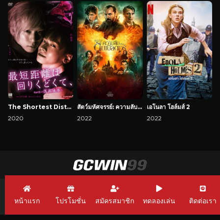
The Shortest Distance is Round 3: Fallen Flowers
สัตว์มหัศจรรย์: ความลับของดัมเบิลดอร์
เอโนลา โฮล์มส์ 2
2020
2022
2022
GCWin99 เว็บพนัน
Link GCWin99
GCWin99 Casino
หน้าแรก
โปรโมชั่น
สมัครสมาชิก
ทดลองเล่น
ติดต่อเรา